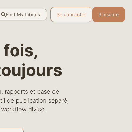
Find My Library
Se connecter
S'inscrire
fois,
toujours
n, rapports et base de
l de publication séparé,
 workflow divisé.