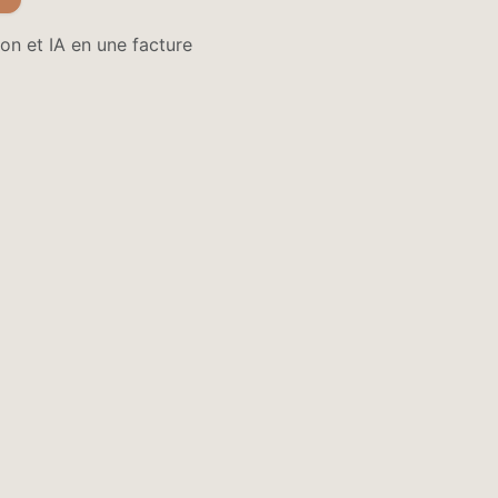
on et IA en une facture
Heure
Calendrier
Confidentialité
Conditions
Contactez-nous