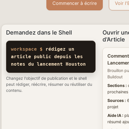
Commencer à écrire
Voir l
Demandez dans le Shell
Ouvrir un
d'Article
workspace
$
rédigez un
Comment 
article public depuis les
Lancemen
notes du lancement Houston
Brouillon pu
Buildout
Changez l'objectif de publication et le shell
peut rédiger, réécrire, résumer ou réutiliser du
Sections :
c
contenu.
prochaines
Sources :
6
projet
Aide IA :
pla
résumé ajo